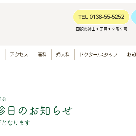
TEL 0138-55-5252
函館市神山１丁目１２番９号
内
アクセス
産科
婦人科
ドクター/スタッフ
お知
1分
診日のお知らせ
下となります。