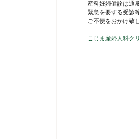
産科妊婦健診は通
緊急を要する受診
ご不便をおかけ致
こじま産婦人科ク