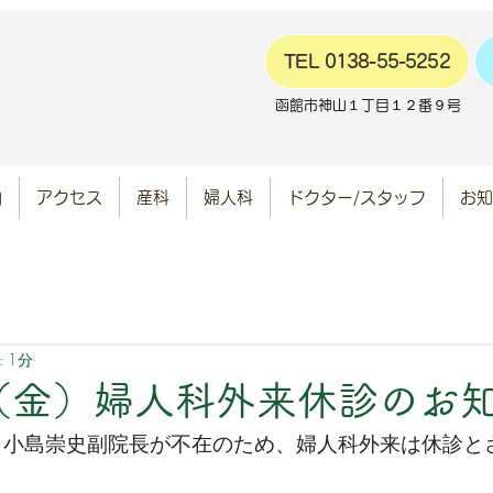
TEL 0138-55-5252
函館市神山１丁目１２番９号
内
アクセス
産科
婦人科
ドクター/スタッフ
お知
 1分
日（金）婦人科外来休診のお
は、小島崇史副院長が不在のため、婦人科外来は休診と