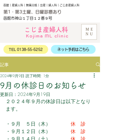
函館｜産婦人科｜無痛分娩｜出産｜婦人科｜こじま産婦人科
第1・第3土曜、日曜診療あり
函館市神山１丁目１２番９号
こじま産婦人科
ME
NU
Kojima ML clinic
TEL 0138-55-5252
ネット予約はこちら
記事
2024年9月9日
読了時間: 1分
9月の休診日のお知らせ
更新日：
2024年9月19日
２０２４年９月の休診日は以下となり
ます。
・９月　５日（木）
　　　　休　診
・９月１２日（木）
　　　　休　診
・９月１４日（土）
　　　　休　診