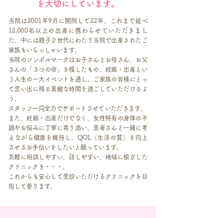
を大切にしています。
当院は2001年9月に開院して22年、これまで延べ
12,000名以上の出産に携わらせていただきまし
た。中には親子２世代にわたり当院で出産されたご
家族もいらっしゃいます。
当院のシンボルマークはお子さんとお母さん、お父
さんの「３つの命」を模したもの。妊娠・出産とい
う人生の一大イベントを通し、ご家族の皆様にとっ
て思い出に残る素敵な時間を過ごしていただけるよ
う、
スタッフ一同全力でサポートさせていただきます。
また、妊娠・出産だけでなく、女性特有の身体の不
調やお悩みに丁寧に寄り添い、患者さんと一緒に考
えながら健康を維持し、QOL（生活の質）を向上
させるお手伝いをしたいと願っています。
気軽に相談しやすい、話しやすい、地域に根ざした
クリニックを・・・。
これからも安心して受診いただけるクリニックを目
指して参ります。