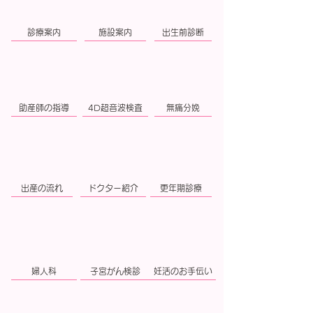
診療案内
施設案内
出生前診断
助産師の指導
4D超音波検査
無痛分娩
出産の流れ
ドクター紹介
更年期診療
婦人科
子宮がん検診
妊活のお手伝い