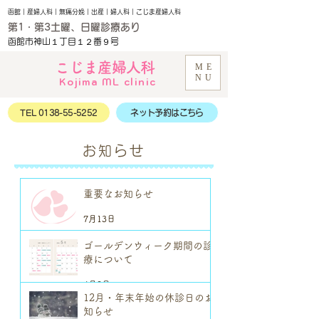
函館｜産婦人科｜無痛分娩｜出産｜婦人科｜こじま産婦人科
第1・第3土曜、日曜診療あり
函館市神山１丁目１２番９号
こじま産婦人科
ME
NU
Kojima ML clinic
TEL 0138-55-5252
ネット予約はこちら
お知らせ
重要なお知らせ
7月13日
ゴールデンウィーク期間の診
療について
4月8日
12月・年末年始の休診日のお
知らせ