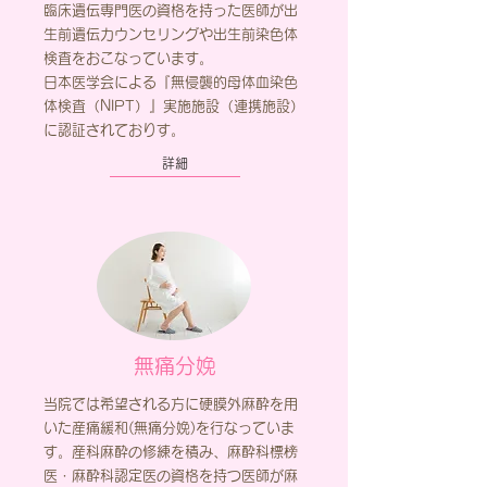
臨床遺伝専門医の資格を持った医師が出
生前遺伝カウンセリングや出生前染色体
検査をおこなっています。
日本医学会による『無侵襲的母体血染色
体検査（NIPT）』実施施設（連携施設）
に認証されておりす。
詳細
無痛分娩
当院では希望される方に硬膜外麻酔を用
いた産痛緩和(無痛分娩)を行なっていま
す。産科麻酔の修練を積み、麻酔科標榜
医・麻酔科認定医の資格を持つ医師が麻