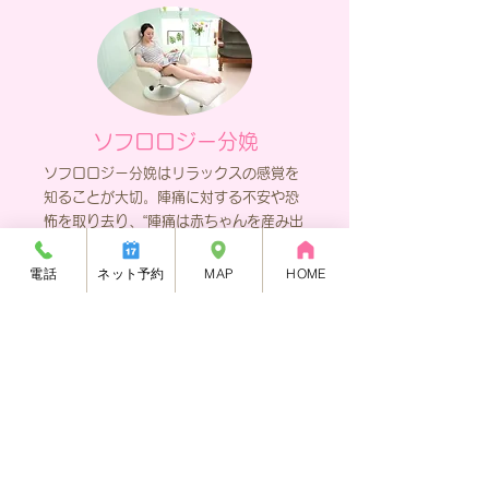
ソフロロジー分娩
ソフロロジー分娩はリラックスの感覚を
知ることが大切。陣痛に対する不安や恐
怖を取り去り、“陣痛は赤ちゃんを産み出
すための大切なエネルギー”と発想を転換
します。ＣＤでのイメージトレーニング
電話
ネット予約
MAP
HOME
が必要ため、ＣＤ・テキストなどを販売
しております。
詳細