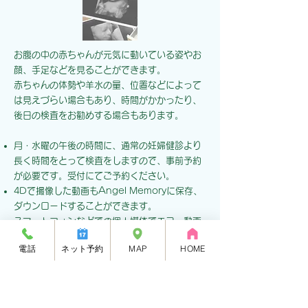
お腹の中の赤ちゃんが元気に動いている姿やお
顔、手足などを見ることができます。
赤ちゃんの体勢や羊水の量、位置などによって
は見えづらい場合もあり、時間がかかったり、
後日の検査をお勧めする場合もあります。
月・水曜の午後の時間に、通常の妊婦健診より
長く時間をとって検査をしますので、事前予約
が必要です。受付にてご予約ください。
4Dで撮像した動画もAngel Memoryに保存、
ダウンロードすることができます。
スマートフォンなどでの個人媒体でエコー動画
撮影はご遠慮いただいております。エコー動画
電話
ネット予約
MAP
HOME
の保存をご希望の方はAngel Memoryをご利
用ください（当日からでもご利用可能です）。
利用料金 1回 3,300円
プリント代(写真希望の場合) 200円/枚