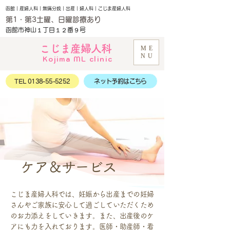
函館｜産婦人科｜無痛分娩｜出産｜婦人科｜こじま産婦人科
第1・第3土曜、日曜診療あり
函館市神山１丁目１２番９号
こじま産婦人科
ME
NU
Kojima ML clinic
TEL 0138-55-5252
ネット予約はこちら
ケア＆サービス
こじま産婦人科では、妊娠から出産までの妊婦
さんやご家族に安心して過ごしていただくため
のお力添えをしていきます。また、出産後のケ
アにも力を入れております。医師・助産師・看