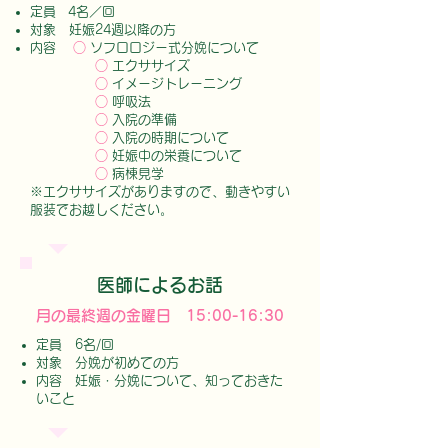
定員 4名／回
対象 妊娠24週以降の方
内容
○
ソフロロジー式分娩について
○
エクササイズ
○
イメージトレーニング
○
呼吸法
○
入院の準備
○
入院の時期について
○
妊娠中の栄養について
○
病棟見学
※エクササイズがありますので、動きやすい
服装でお越しください。
医師によるお話
月の最終週の金曜日 15:00-16:30
定員 6名/回
対象 分娩が初めての方
内容 妊娠・分娩について、知っておきた
いこと